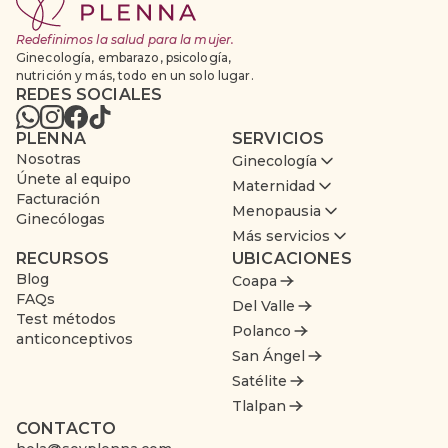
Redefinimos la salud para la mujer.
Ginecología, embarazo, psicología,
nutrición y más, todo en un solo lugar.
REDES SOCIALES
PLENNA
SERVICIOS
Nosotras
Ginecología
Únete al equipo
Maternidad
Facturación
Menopausia
Ginecólogas
Más servicios
RECURSOS
UBICACIONES
Blog
Coapa
FAQs
Del Valle
Test métodos
Polanco
anticonceptivos
San Ángel
Satélite
Tlalpan
CONTACTO