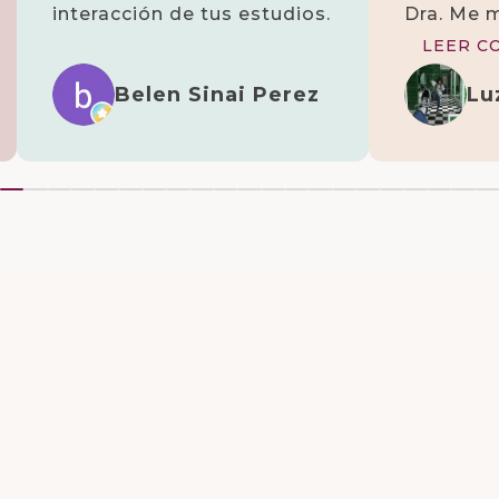
interacción de tus estudios.
Dra. Me 
unos labo
LEER C
me impus
Belen Sinai Perez
Lu
nada, ell
albedrío 
de esta e