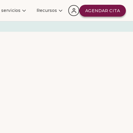
 servicios
Recursos
AGENDAR CITA