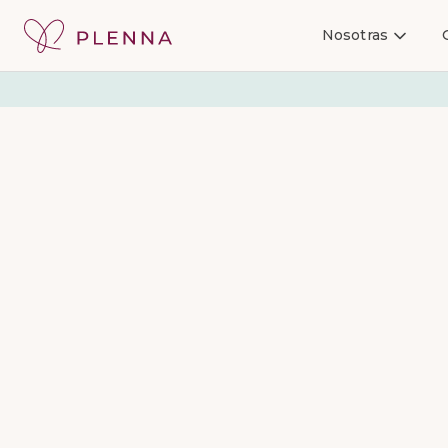
Nosotras