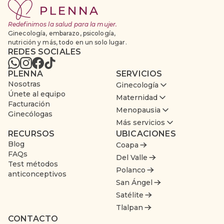
Redefinimos la salud para la mujer.
Ginecología, embarazo, psicología,
nutrición y más, todo en un solo lugar.
REDES SOCIALES
PLENNA
SERVICIOS
Nosotras
Ginecología
Únete al equipo
Maternidad
Facturación
Menopausia
Ginecólogas
Más servicios
RECURSOS
UBICACIONES
Blog
Coapa
FAQs
Del Valle
Test métodos
Polanco
anticonceptivos
San Ángel
Satélite
Tlalpan
CONTACTO