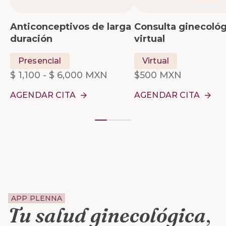
Anticonceptivos de larga
Consulta ginecológ
Para que no te tengas
Elige el método
duración
virtual
que acordar de
anticonceptivo para
tomarte tu método
pide una segunda
Presencial
Virtual
anticonceptivo, todas
opinión o resuelve 
$ 1,100 - $ 6,000 MXN
$500 MXN
nuestras opciones
dudas sin tener qu
duran al menos 3 años.
salir de tu casa.
AGENDAR CITA
AGENDAR CITA
APP PLENNA
Tu salud ginecológica
,