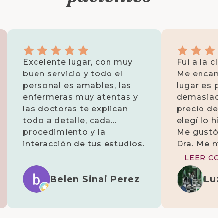
Excelente lugar, con muy
Fui a la c
buen servicio y todo el
Me encant
personal es amables, las
lugar es 
enfermeras muy atentas y
demasiad
las doctoras te explican
precio d
todo a detalle, cada
elegí lo 
procedimiento y la
Me gustó
interacción de tus estudios.
Dra. Me 
unos labo
LEER C
me impus
Belen Sinai Perez
Lu
nada, ell
albedrío 
de esta e