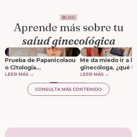
BLOG
Aprende más sobre tu
salud ginecológica
Prueba de Papanicolaou
Me da miedo ir a la
o Citología
ginecóloga, ¿qué h
Cervicovaginal
LEER MÁS →
LEER MÁS →
CONSULTA MÁS CONTENIDO