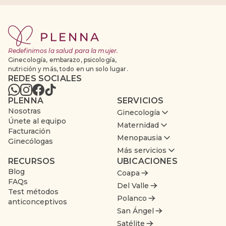
Redefinimos la salud para la mujer.
Ginecología, embarazo, psicología,
nutrición y más, todo en un solo lugar.
REDES SOCIALES
PLENNA
SERVICIOS
Nosotras
Ginecología
Únete al equipo
Maternidad
Facturación
Menopausia
Ginecólogas
Más servicios
RECURSOS
UBICACIONES
Blog
Coapa
FAQs
Del Valle
Test métodos
Polanco
anticonceptivos
San Ángel
Satélite