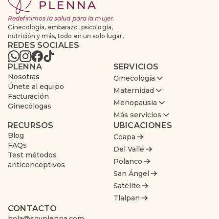
Redefinimos la salud para la mujer.
Ginecología, embarazo, psicología,
nutrición y más, todo en un solo lugar.
REDES SOCIALES
PLENNA
SERVICIOS
Nosotras
Ginecología
Únete al equipo
Maternidad
Facturación
Menopausia
Ginecólogas
Más servicios
RECURSOS
UBICACIONES
Blog
Coapa
FAQs
Del Valle
Test métodos
Polanco
anticonceptivos
San Ángel
Satélite
Tlalpan
CONTACTO
hola@soyplenna.com