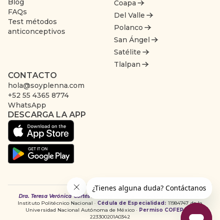
Blog
Coapa
FAQs
Del Valle
Test métodos
Polanco
anticonceptivos
San Ángel
Satélite
Tlalpan
CONTACTO
hola@soyplenna.com
+52 55 4365 8774
WhatsApp
DESCARGA LA APP
Dra. Teresa Verónica Cortés Ramírez
· Cédula Profesional:
9333650
del
Instituto Politécnico Nacional ·
Cédula de Especialidad:
11984747 de la
Universidad Nacional Autónoma de México ·
Permiso COFEPRIS:
223300201A0342