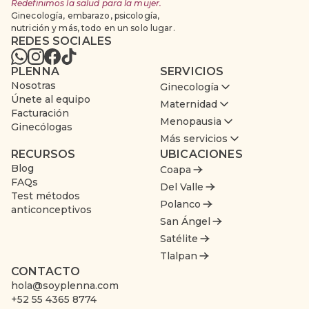
Redefinimos la salud para la mujer.
Ginecología, embarazo, psicología,
nutrición y más, todo en un solo lugar.
REDES SOCIALES
PLENNA
SERVICIOS
Nosotras
Ginecología
Únete al equipo
Maternidad
Facturación
Menopausia
Ginecólogas
Más servicios
RECURSOS
UBICACIONES
Blog
Coapa
FAQs
Del Valle
Test métodos
Polanco
anticonceptivos
San Ángel
Satélite
Tlalpan
CONTACTO
hola@soyplenna.com
+52 55 4365 8774