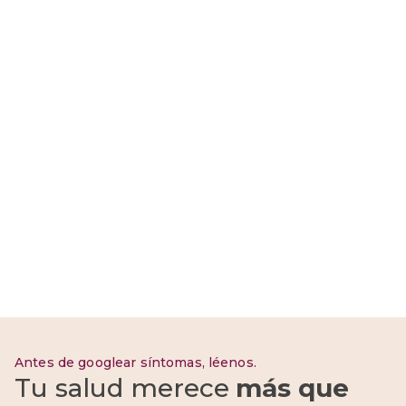
¿Qué es la menopausia?
Síntomas, edad y cómo
aliviarla
Antes de googlear síntomas, léenos.
Tu salud merece
más que